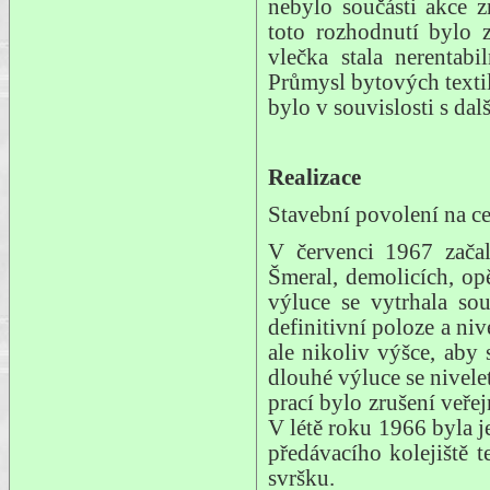
nebylo součásti akce 
toto rozhodnutí bylo 
vlečka stala nerentab
Průmysl bytových textili
bylo v souvislosti s da
Realizace
Stavební povolení na ce
V červenci 1967 začal
Šmeral, demolicích, opě
výluce se vytrhala so
definitivní poloze a niv
ale nikoliv výšce, aby
dlouhé výluce se nivele
prací bylo zrušení veřej
V létě roku 1966 byla j
předávacího kolejiště t
svršku.