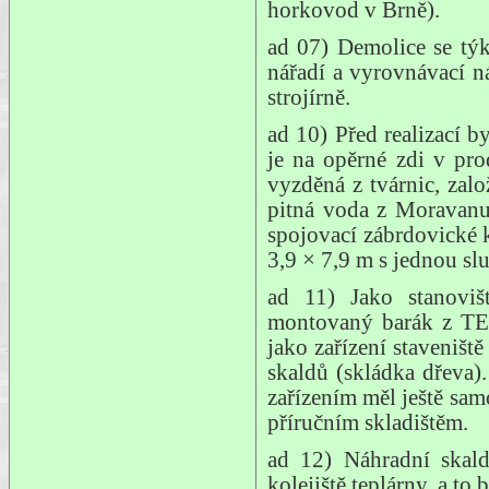
horkovod v Brně).
ad 07) Demolice se týk
nářadí a vyrovnávací n
strojírně.
ad 10) Před realizací b
je na opěrné zdi v pro
vyzděná z tvárnic, zal
pitná voda z Moravanu
spojovací zábrdovické 
3,9 × 7,9 m s jednou sl
ad 11) Jako stanoviš
montovaný barák z TES
jako zařízení staveniš
skaldů (skládka dřeva)
zařízením měl ještě sa
příručním skladištěm.
ad 12) Náhradní skald
kolejiště teplárny, a to