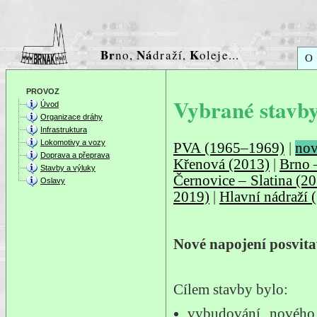
Br
Ná
K
no,
draží,
oleje...
O
PROVOZ
Vybrané stavby
Úvod
Organizace dráhy
Infrastruktura
Lokomotivy a vozy
PVA (1965–1969)
|
nov
Doprava a přeprava
Křenová (2013)
|
Brno 
Stavby a výluky
Černovice – Slatina (
Oslavy
2019)
|
Hlavní nádraží
Nové napojení posvit
Cílem stavby bylo:
vybudování nového 