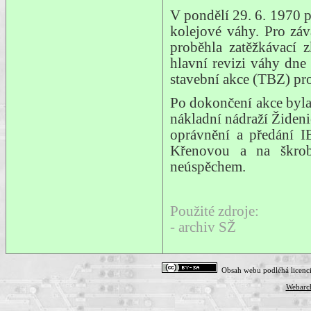
V pondělí 29. 6. 1970 p
kolejové váhy. Pro zá
proběhla zatěžkávací 
hlavní revizi váhy dne
stavební akce (TBZ) pro
Po dokončení akce byla
nákladní nádraží Žideni
oprávnění a předání 
Křenovou a na škrob
neúspěchem.
Použité zdroje:
- archiv SŽ
Obsah webu podléhá licenc
Webarc