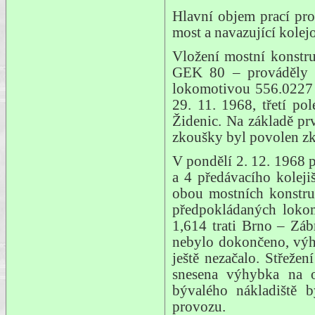
Hlavní objem prací pr
most a navazující kolejo
Vložení mostní konstru
GEK 80 – prováděly H
lokomotivou 556.0227 s
29. 11. 1968, třetí po
Židenic. Na základě pr
zkoušky byl povolen zk
V pondělí 2. 12. 1968 p
a 4 předávacího koleji
obou mostních konstruk
předpokládaných lokom
1,614 trati Brno – Záb
nebylo dokončeno, výhy
ještě nezačalo. Střeže
snesena výhybka na o
bývalého nákladiště b
provozu.