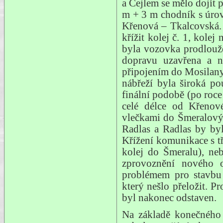
a Cejlem se mělo dojít 
m + 3 m chodník s úrov
Křenová – Tkalcovská. 
křížit kolej č. 1, kole
byla vozovka prodlouže
dopravu uzavřena a n
připojením do Mosilany)
nábřeží byla široká 
finální podobě (po roc
celé délce od Křenov
vlečkami do Šmeralový
Radlas a Radlas by b
Křížení komunikace s t
kolej do Šmeralu), ne
zprovoznění nového o
problémem pro stavb
který nešlo přeložit. 
byl nakonec odstaven.
Na základě konečného 