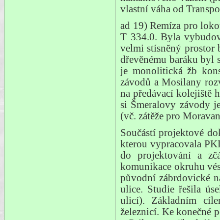
vlastní váha od Transpo
ad 19) Remíza pro lokot
T 334.0. Byla vybudov
velmi stísněný prostor
dřevěnému baráku byl sn
je monolitická žb kon
závodů a Mosilany rozv
na předávací kolejiště
si Šmeralovy závody je
(vč. zátěže pro Moravan
Součástí projektové d
kterou vypracovala PK
do projektování a zč
komunikace okruhu vést
původní zábrdovické ná
ulice. Studie řešila 
ulicí). Základním cí
železnicí. Ke konečné 