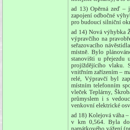
ad 13) Opěrná zeď – j
zapojení odbočné výhyb
pro budoucí silniční ok
ad 14) Nová výhybka Že
výpravčího na pravobř
seřazovacího návěstidl
místně. Bylo plánován
stanovišti u přejezdu
projíždějícího vlaku.
vnitřním zařízením – m
relé, Výpravčí byl za
místním telefonním sp
vleček Teplárny, Škro
průmyslem i s vedouc
venkovní elektrické osv
ad 18) Kolejová váha – 
v km 0,564. Byla dop
namátkového vážení (pr