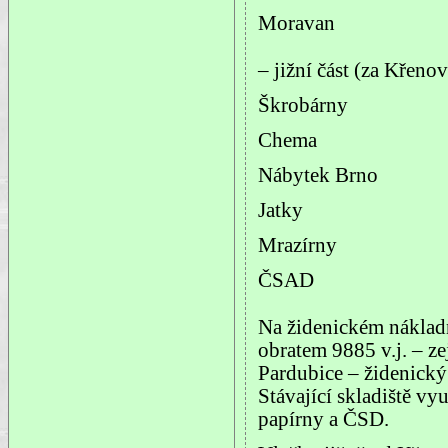
Moravan
– jižní část (za Křenov
Škrobárny
Chema
Nábytek Brno
Jatky
Mrazírny
ČSAD
Na židenickém náklad
obratem 9885 v.j. – z
Pardubice – židenický
Stávající skladiště vy
papírny a ČSD.