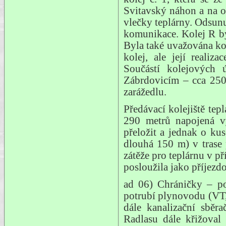
Svitavský náhon a na o
vlečky teplárny. Odsun
komunikace. Kolej R by
Byla také uvažována ko
kolej, ale její reali
Součástí kolejových
Zábrdovicím – cca 250
zarážedlu.
Předávací kolejiště tep
290 metrů napojená v
přeložit a jednak o ku
dlouhá 150 m) v tras
zátěže pro teplárnu v p
posloužila jako příjezd
ad 06) Chráničky – po
potrubí plynovodu (VT
dále kanalizační sběr
Radlasu dále křižoval