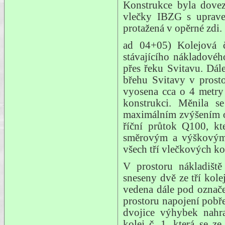
Konstrukce byla dovez
vlečky IBZG s uprav
protažená v opěrné zdi.
ad 04+05) Kolejová 
stávajícího nákladové
přes řeku Svitavu. Dál
břehu Svitavy v prosto
vyosena cca o 4 metry 
konstrukci. Měnila s
maximálním zvýšením o 
říční průtok Q100, kt
směrovým a výškovým 
všech tří vlečkových k
V prostoru nákladiště
sneseny dvě ze tří kole
vedena dále pod označ
prostoru napojení pobř
dvojice výhybek nahra
kolej č. 1, která se ze