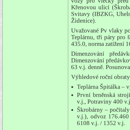
vozy pro vlečky před 
Křenovou ulicí (Škrob
Svitavy (IBZKG, Uheln
Židenice).
Uvažované Pv vlaky pos
Teplárnu, tři páry pro
435.0, norma zatížení 1
Dimenzování předávk
Dimenzování předávkov
63 v.j. denně. Posunova
Výhledové roční obraty
Teplárna Špitálka – v
První brněnská stroj
v.j., Potraviny 400 v.j
Škrobárny – počítaly
v.j.), odvoz 176.460
6108 v.j. / 1352 v.j.