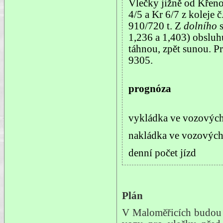
Vlečky jižně od Křeno
4/5 a Kr 6/7 z koleje 
910/720 t. Z
dolního
s
1,236 a 1,403) obsluhu
táhnou, zpět sunou. P
9305.
prognóza
vykládka ve vozových
nakládka ve vozových
denní počet jízd
Plán
V Maloměřicích budou 