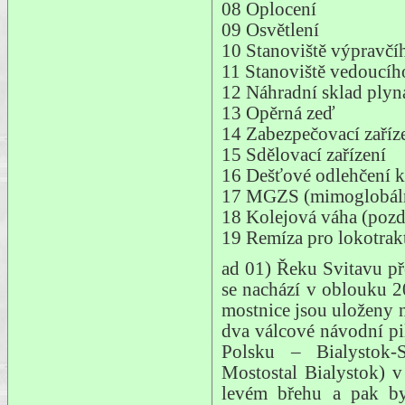
08 Oplocení
09 Osvětlení
10 Stanoviště výpravč
11 Stanoviště vedoucí
12 Náhradní sklad plyn
13 Opěrná zeď
14 Zabezpečovací zaříz
15 Sdělovací zařízení
16 Dešťové odlehčení k
17 MGZS (mimoglobální 
18 Kolejová váha (pozd
19 Remíza pro lokotrak
ad 01) Řeku Svitavu př
se nachází v oblouku 
mostnice jsou uloženy 
dva válcové návodní pi
Polsku – Bialystok-S
Mostostal Bialystok) 
levém břehu a pak by