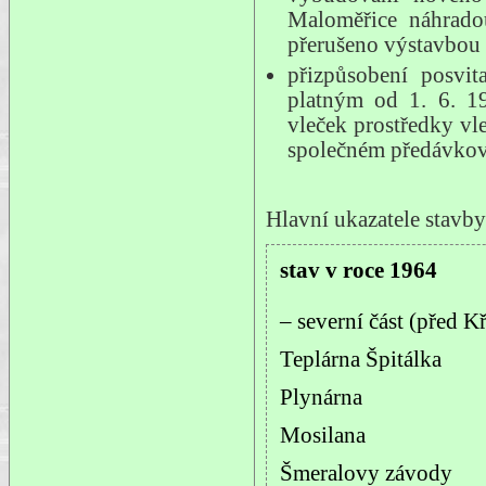
Maloměřice náhrado
přerušeno výstavbou 
přizpůsobení posv
platným od 1. 6. 19
vleček prostředky vl
společném předávkov
Hlavní ukazatele stavby
stav v roce 1964
– severní část (před K
Teplárna Špitálka
Plynárna
Mosilana
Šmeralovy závody