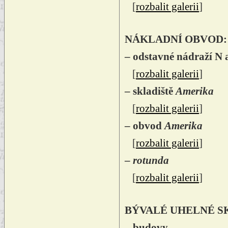
[
rozbalit galerii
]
NÁKLADNÍ OBVOD:
– odstavné nádraží N a
[
rozbalit galerii
]
– skladiště
Amerika
[
rozbalit galerii
]
– obvod
Amerika
[
rozbalit galerii
]
–
rotunda
[
rozbalit galerii
]
BÝVALÉ UHELNÉ S
– budovy