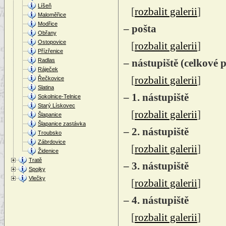
Líšeň
[
rozbalit galerii
]
Maloměřice
Modřice
– pošta
Obřany
Ostopovice
[
rozbalit galerii
]
Přízřenice
Radlas
– nástupiště (celkové 
Ráječek
[
rozbalit galerii
]
Řečkovice
Slatina
– 1. nástupiště
Sokolnice-Telnice
Starý Lískovec
[
rozbalit galerii
]
Šlapanice
Šlapanice zastávka
– 2. nástupiště
Troubsko
Zábrdovice
[
rozbalit galerii
]
Židenice
Tratě
– 3. nástupiště
Spojky
Vlečky
[
rozbalit galerii
]
– 4. nástupiště
[
rozbalit galerii
]