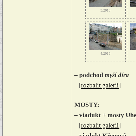
3/2015
4/2015
– podchod
myší díra
[
rozbalit galerii
]
MOSTY:
– viadukt + mosty Uhe
[
rozbalit galerii
]
– viadukt Křenová