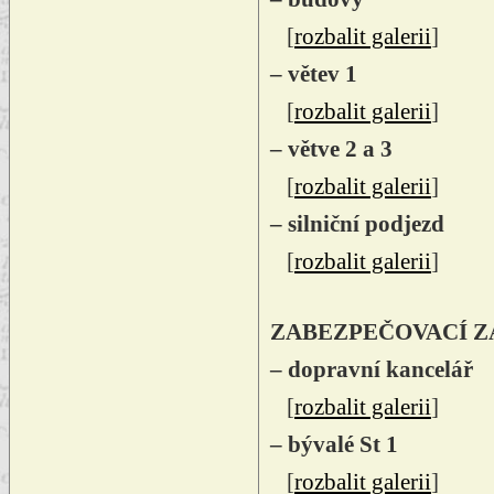
[
rozbalit galerii
]
– větev 1
[
rozbalit galerii
]
– větve 2 a 3
[
rozbalit galerii
]
– silniční podjezd
[
rozbalit galerii
]
ZABEZPEČOVACÍ Z
– dopravní kancelář
[
rozbalit galerii
]
– bývalé St 1
[
rozbalit galerii
]