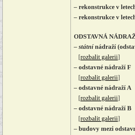
– rekonstrukce v lete
– rekonstrukce v lete
ODSTAVNÁ NÁDRAŽ
–
státní
nádraží (odstav
[
rozbalit galerii
]
– odstavné nádraží F
[
rozbalit galerii
]
– odstavné nádraží A
[
rozbalit galerii
]
– odstavné nádraží B
[
rozbalit galerii
]
– budovy mezi odstav