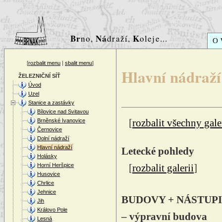
Br
Ná
K
no,
draží,
oleje...
O
[
rozbalit menu
|
sbalit menu
]
Hlavní nádraží
ŽELEZNIČNÍ SÍŤ
Úvod
Uzel
Stanice a zastávky
Bílovice nad Svitavou
Brněnské Ivanovice
[
rozbalit všechny gale
Černovice
Dolní nádraží
Hlavní nádraží
Letecké pohledy
Holásky
Horní Heršpice
[
rozbalit galerii
]
Husovice
Chrlice
Jehnice
BUDOVY + NÁSTUPI
Jih
Královo Pole
– výpravní budova
Lesná