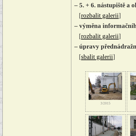
– 5. + 6. nástupiště a
[
rozbalit galerii
]
– výměna informačníh
[
rozbalit galerii
]
– úpravy přednádražn
[
sbalit galerii
]
3/2015