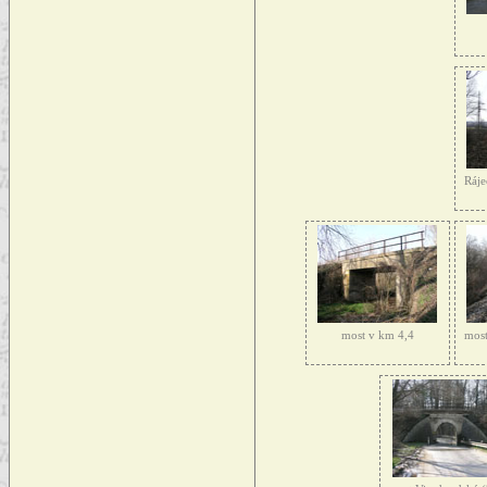
Ráje
most v km 4,4
most