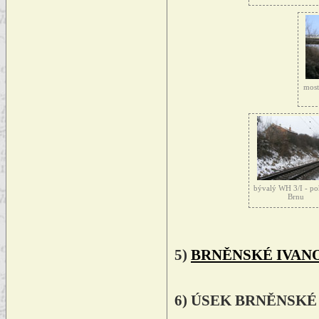
most
bývalý WH 3/I - po
Brnu
5)
BRNĚNSKÉ IVAN
6) ÚSEK BRNĚNSKÉ