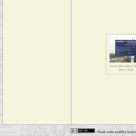
most přes silnici I
(km 13,6)
Obsah webu podléhá licenc