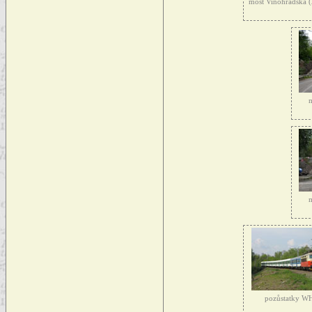
most Vinohradská 
m
m
pozůstatky W