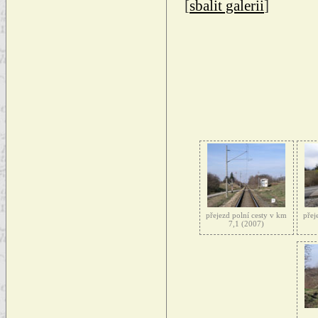
[
sbalit galerii
]
přejezd polní cesty v km
přej
7,1 (2007)