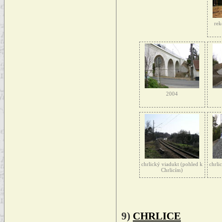
rek
2004
chrlický viadukt (pohled k
chrli
Chrlicím)
9)
CHRLICE