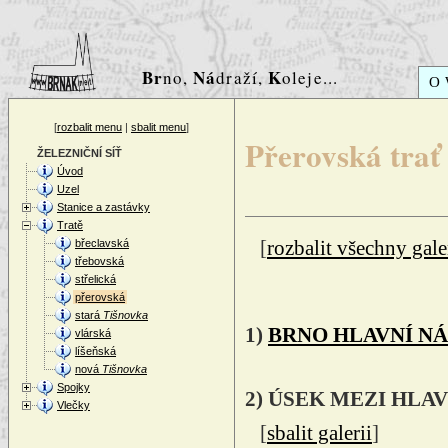
Br
Ná
K
no,
draží,
oleje...
O
[
rozbalit menu
|
sbalit menu
]
Přerovská trať
ŽELEZNIČNÍ SÍŤ
Úvod
Uzel
Stanice a zastávky
Tratě
břeclavská
[
rozbalit všechny gale
třebovská
střelická
přerovská
stará
Tišnovka
1)
BRNO HLAVNÍ N
vlárská
líšeňská
nová
Tišnovka
Spojky
2) ÚSEK MEZI HL
Vlečky
[
sbalit galerii
]