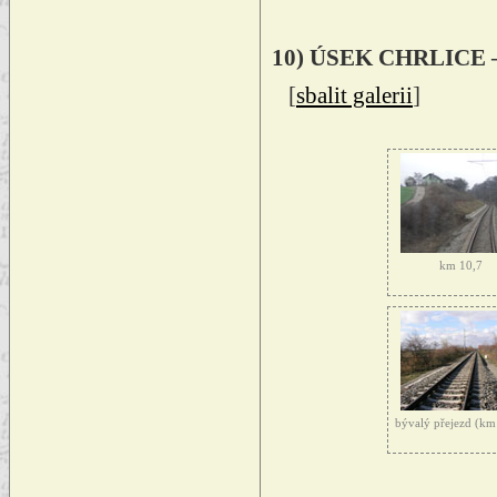
10) ÚSEK CHRLICE 
[
sbalit galerii
]
km 10,7
bývalý přejezd (km