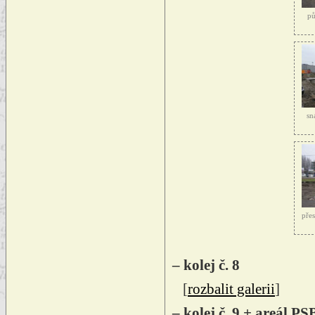
pů
sn
pře
– kolej č. 8
[
rozbalit galerii
]
– kolej č. 9 + areál PS