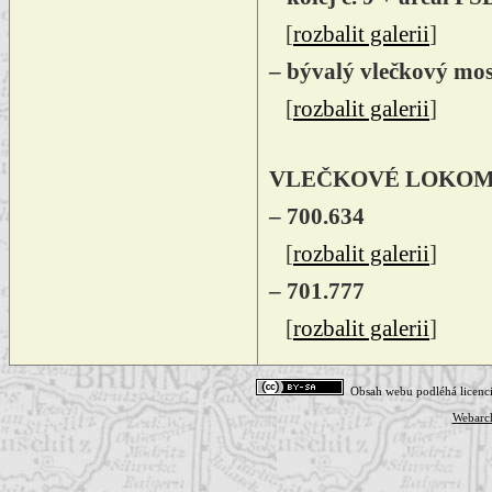
[
rozbalit galerii
]
– bývalý vlečkový mo
[
rozbalit galerii
]
VLEČKOVÉ LOKOM
– 700.634
[
rozbalit galerii
]
– 701.777
[
rozbalit galerii
]
Obsah webu podléhá licenc
Webarc