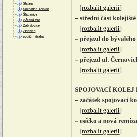
Slatina
[
rozbalit galerii
]
Sokolnice-Telnice
Šlapanice
– střední část kolejiš
vlárská trať
Zábrdovice
[
rozbalit galerii
]
Židenice
pouliční dráha
– přejezd do bývalého
[
rozbalit galerii
]
– přejezd ul. Černovi
[
rozbalit galerii
]
SPOJOVACÍ KOLEJ
– začátek spojovací k
[
rozbalit galerii
]
– esíčko a nová remíz
[
rozbalit galerii
]