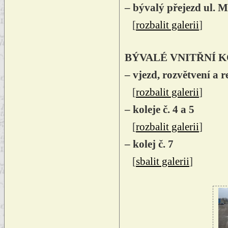
– bývalý přejezd ul. 
[
rozbalit galerii
]
BÝVALÉ VNITŘNÍ K
– vjezd, rozvětvení a 
[
rozbalit galerii
]
– koleje č. 4 a 5
[
rozbalit galerii
]
– kolej č. 7
[
sbalit galerii
]