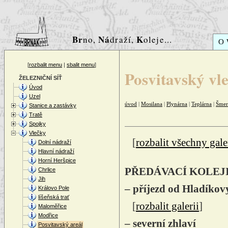
Br
Ná
K
no,
draží,
oleje...
O
[
rozbalit menu
|
sbalit menu
]
Posvitavský vl
ŽELEZNIČNÍ SÍŤ
Úvod
Uzel
úvod
|
Mosilana
|
Plynárna
|
Teplárna
|
Šmer
Stanice a zastávky
Tratě
Spojky
Vlečky
[
rozbalit všechny gale
Dolní nádraží
Hlavní nádraží
Horní Heršpice
PŘEDÁVACÍ KOLEJI
Chrlice
Jih
– příjezd od Hladíkovy
Královo Pole
líšeňská trať
[
rozbalit galerii
]
Maloměřice
Modřice
– severní zhlaví
Posvitavský areál