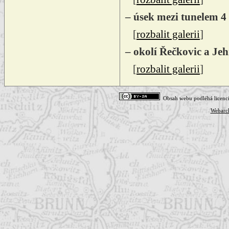
– úsek mezi tunelem 4
[
rozbalit galerii
]
– okolí Řečkovic a Jeh
[
rozbalit galerii
]
Obsah webu podléhá licenc
Webarc