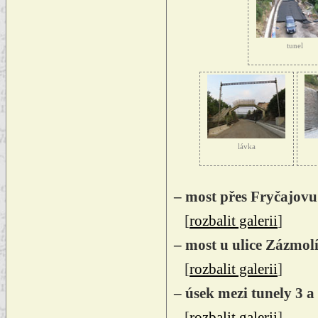
tunel
lávka
– most přes Fryčajovu 
[
rozbalit galerii
]
– most u ulice Zázmolí
[
rozbalit galerii
]
– úsek mezi tunely 3 a
[
rozbalit galerii
]