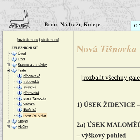
Br
Ná
K
no,
draží,
oleje...
O
[
rozbalit menu
|
sbalit menu
]
Nová
Tišnovka
ŽELEZNIČNÍ SÍŤ
Úvod
Uzel
Stanice a zastávky
Tratě
břeclavská
[
rozbalit všechny gale
třebovská
střelická
přerovská
stará
Tišnovka
1) ÚSEK ŽIDENICE
vlárská
líšeňská
nová
Tišnovka
Spojky
2a) ÚSEK MALOMĚŘIC
Vlečky
– výškový pohled