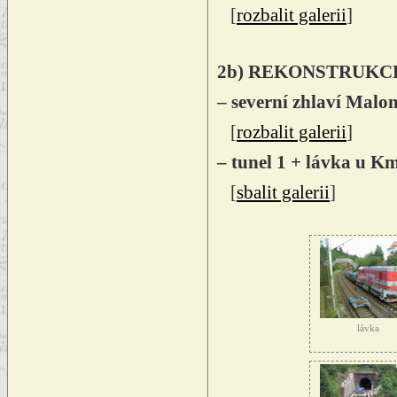
[
rozbalit galerii
]
2b) REKONSTRUKCE
– severní zhlaví Malo
[
rozbalit galerii
]
– tunel 1 + lávka u K
[
sbalit galerii
]
lávka