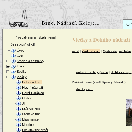
Br
Ná
K
no,
draží,
oleje...
O
[
rozbalit menu
|
sbalit menu
]
Vlečky z Dolního nádraží
ŽELEZNIČNÍ SÍŤ
Úvod
úvod
|
Vaňkovka ad.
|
Výstaviště
|
nákladov
Uzel
Stanice a zastávky
Tratě
Spojky
[
rozbalit všechny galerie
|
sbalit všechny g
Vlečky
Dolní nádraží
Začátek trasy (areál Správy železnic):
Hlavní nádraží
[
sbalit galerii
]
Horní Heršpice
Chrlice
Jih
Královo Pole
líšeňská trať
Maloměřice
Modřice
Posvitavský areál