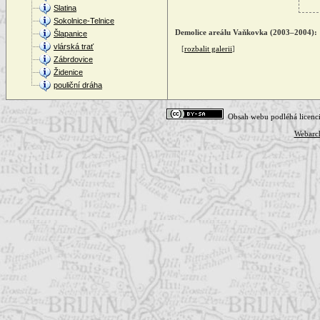
Slatina
Sokolnice-Telnice
Demolice areálu Vaňkovka (2003–2004):
Šlapanice
vlárská trať
[
rozbalit galerii
]
Zábrdovice
Židenice
pouliční dráha
Obsah webu podléhá licenc
Webarc