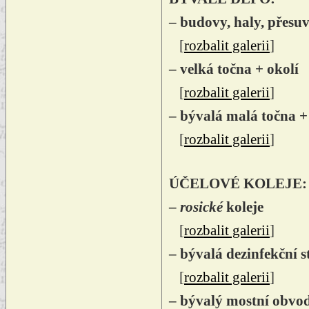
– budovy, haly, přesu
[
rozbalit galerii
]
– velká točna + okolí
[
rozbalit galerii
]
– bývalá malá točna + 
[
rozbalit galerii
]
ÚČELOVÉ KOLEJE:
–
rosické
koleje
[
rozbalit galerii
]
– bývalá dezinfekční s
[
rozbalit galerii
]
– bývalý mostní obvo