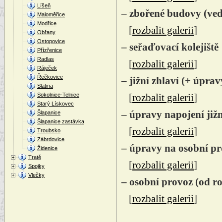
Líšeň
– zbořené budovy (ved
Maloměřice
Modřice
[
rozbalit galerii
]
Obřany
Ostopovice
– seřaďovací kolejiště
Přízřenice
Radlas
[
rozbalit galerii
]
Ráječek
Řečkovice
– jižní zhlaví (+ úpra
Slatina
Sokolnice-Telnice
[
rozbalit galerii
]
Starý Lískovec
– úpravy napojení již
Šlapanice
Šlapanice zastávka
[
rozbalit galerii
]
Troubsko
Zábrdovice
– úpravy na osobní pr
Židenice
Tratě
[
rozbalit galerii
]
Spojky
Vlečky
– osobní provoz (od r
[
rozbalit galerii
]