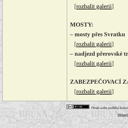
[
rozbalit galerii
]
MOSTY:
– mosty přes Svratku
[
rozbalit galerii
]
– nadjezd přerovské tr
[
rozbalit galerii
]
ZABEZPEČOVACÍ Z
[
rozbalit galerii
]
Obsah webu podléhá licenc
Webarc