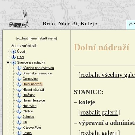
Br
Ná
K
no,
draží,
oleje...
O
[
rozbalit menu
|
sbalit menu
]
Dolní nádraží
ŽELEZNIČNÍ SÍŤ
Úvod
Uzel
Stanice a zastávky
Bílovice nad Svitavou
Brněnské Ivanovice
[
rozbalit všechny gale
Černovice
Dolní nádraží
Hlavní nádraží
STANICE:
Holásky
Horní Heršpice
– koleje
Husovice
[
rozbalit galerii
]
Chrlice
Jehnice
– výpravní a administ
Jih
Královo Pole
[
rozbalit galerii
]
Lesná