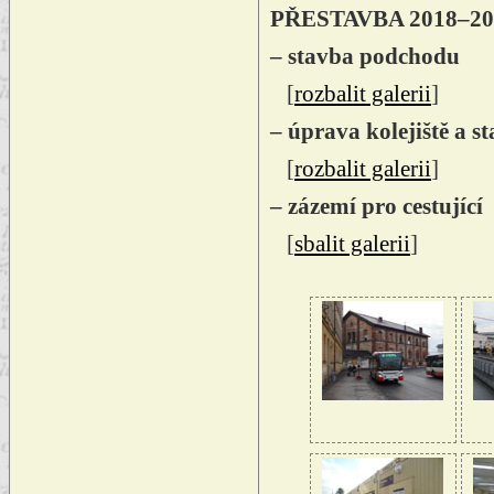
PŘESTAVBA 2018–20
– stavba podchodu
[
rozbalit galerii
]
– úprava kolejiště a s
[
rozbalit galerii
]
– zázemí pro cestující
[
sbalit galerii
]