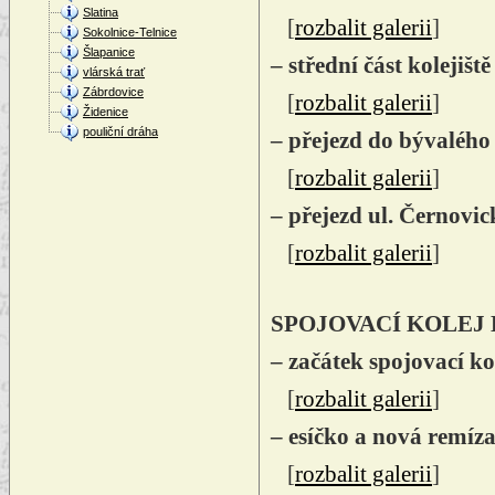
Slatina
[
rozbalit galerii
]
Sokolnice-Telnice
Šlapanice
– střední část kolejiš
vlárská trať
Zábrdovice
[
rozbalit galerii
]
Židenice
pouliční dráha
– přejezd do bývalého
[
rozbalit galerii
]
– přejezd ul. Černovi
[
rozbalit galerii
]
SPOJOVACÍ KOLEJ
– začátek spojovací k
[
rozbalit galerii
]
– esíčko a nová remíz
[
rozbalit galerii
]