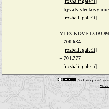
[
rozbalit galerii
]
– bývalý vlečkový mo
[
rozbalit galerii
]
VLEČKOVÉ LOKOM
– 700.634
[
rozbalit galerii
]
– 701.777
[
rozbalit galerii
]
Obsah webu podléhá licenc
Webarc