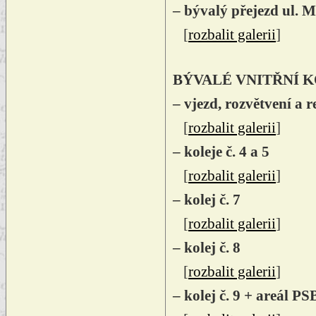
– bývalý přejezd ul. 
[
rozbalit galerii
]
BÝVALÉ VNITŘNÍ K
– vjezd, rozvětvení a 
[
rozbalit galerii
]
– koleje č. 4 a 5
[
rozbalit galerii
]
– kolej č. 7
[
rozbalit galerii
]
– kolej č. 8
[
rozbalit galerii
]
– kolej č. 9 + areál PS