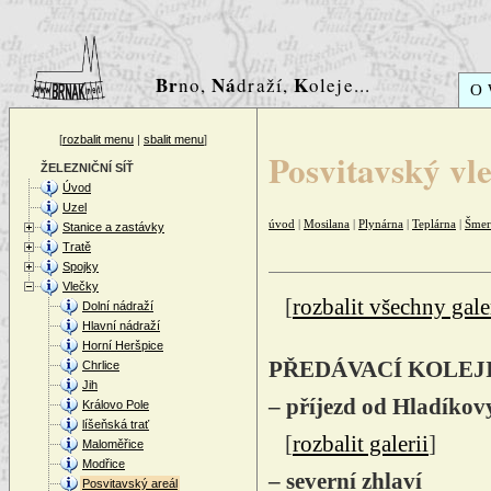
Br
Ná
K
no,
draží,
oleje...
O
[
rozbalit menu
|
sbalit menu
]
Posvitavský vl
ŽELEZNIČNÍ SÍŤ
Úvod
Uzel
úvod
|
Mosilana
|
Plynárna
|
Teplárna
|
Šmer
Stanice a zastávky
Tratě
Spojky
Vlečky
[
rozbalit všechny gale
Dolní nádraží
Hlavní nádraží
Horní Heršpice
PŘEDÁVACÍ KOLEJI
Chrlice
Jih
– příjezd od Hladíkovy
Královo Pole
líšeňská trať
[
rozbalit galerii
]
Maloměřice
Modřice
– severní zhlaví
Posvitavský areál